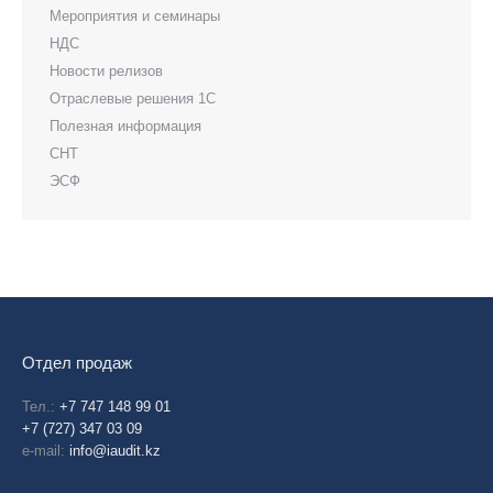
Мероприятия и семинары
НДС
Новости релизов
Отраслевые решения 1С
Полезная информация
СНТ
ЭСФ
Отдел продаж
Тел.:
+7 747 148 99 01
+7 (727) 347 03 09
e-mail:
info@iaudit.kz